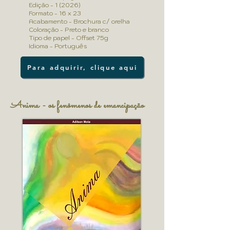
Edição - 1 (2026)
Formato - 16 x 23
Acabamento - Brochura c/ orelha
Coloração - Preto e branco
Tipo de papel - Offset 75g
Idioma - Português
Para adquirir, clique aqui
Anima - os fenômenos de emancipação