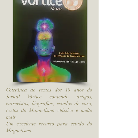
Coletânea de textos dos 10 anos do
Jornal Vórtice contendo artigos,
entrevistas, biografias, estudos de caso,
textos do Magnetismo clássico e muito
mais.
Um excelente recurso para estudo do
Magnetismo.