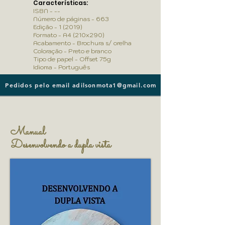
Características:
ISBN - --
Número de páginas - 663
Edição - 1 (2019)
Formato - A4 (210x290)
Acabamento - Brochura s/ orelha
Coloração - Preto e branco
Tipo de papel - Offset 75g
Idioma - Português
Pedidos pelo email adilsonmota1@gmail.com
Manual
Desenvolvendo a dupla vista