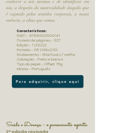
conhecer a nós mesmos e de identificar em
nós, a despeito da materialidade daquilo que
é captado pelos sentidos corporais, a nossa
essência, a alma que somos.
Características:
ISBN -
9786500500141
Número de páginas - 327
Edição - 1 (2022)
Formato - A5 (148x210)
Acabamento - Brochura c/ orelha
Coloração - Preto e branco
Tipo de papel - Offset 75g
Idioma - Português
Para adquirir, clique aqui
Saúde e Doença - o pensamento espírita
2ª edição revisada