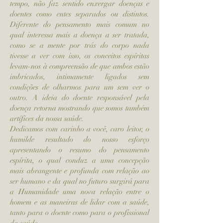
tempo, não faz sentido enxergar doenças e
doentes como entes separados ou distintos.
Diferente do pensamento mais comum no
qual interessa mais a doença a ser tratada,
como se a mente por trás do corpo nada
tivesse a ver com isso, os conceitos espíritas
levam-nos à compreensão de que ambos estão
imbricados, intimamente ligados sem
condições de olharmos para um sem ver o
outro. A ideia do doente responsável pela
doença retorna mostrando que somos também
artífices da nossa saúde.
Dedicamos com carinho a você, caro leitor, o
humilde resultado do nosso esforço
apresentando o resumo do pensamento
espírita, o qual conduz a uma concepção
mais abrangente e profunda com relação ao
ser humano e da qual no futuro surgirá para
a Humanidade uma nova relação entre o
homem e as maneiras de lidar com a saúde,
tanto para o doente como para o profissional